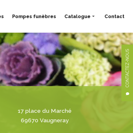
ès
Pompes funèbres
Catalogue
Contact
Bouquets personnalisés
Compositions florales
CONTACTEZ-NOUS
Deuil
Mariage
Plantes
17 place du Marché
69670 Vaugneray