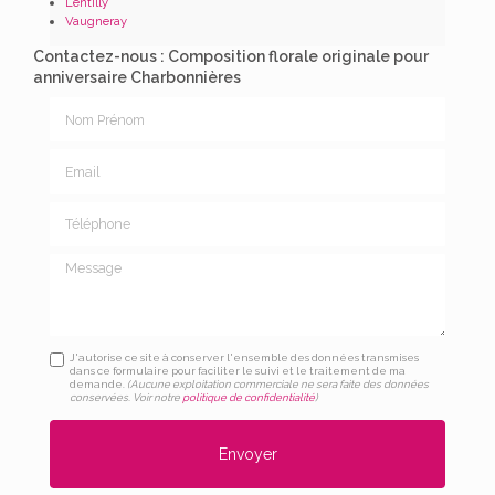
Lentilly
Vaugneray
Contactez-nous : Composition florale originale pour
anniversaire Charbonnières
Nom Prénom
Email
Téléphone
Message
J'autorise ce site à conserver l'ensemble des données transmises
dans ce formulaire pour faciliter le suivi et le traitement de ma
demande.
(Aucune exploitation commerciale ne sera faite des données
conservées. Voir notre
politique de confidentialité
)