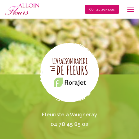
Aller
au
Contactez-nous
contenu
principal
Fleuriste à Vaugneray
04 78 45 85 02