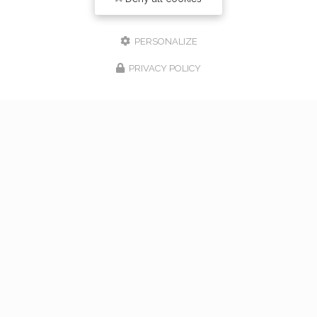
PERSONALIZE
PRIVACY POLICY
17/02/2026
bouquet de mariage à Vaugneray
Venez nous rencontrer pour l'organisation de votre
mariage à Vaugneray et dans l'ouest lyonnais... Vous