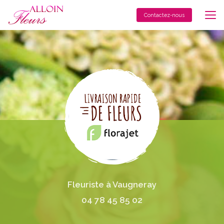
Aller
au
Contactez-nous
contenu
principal
Fleuriste à Vaugneray
04 78 45 85 02