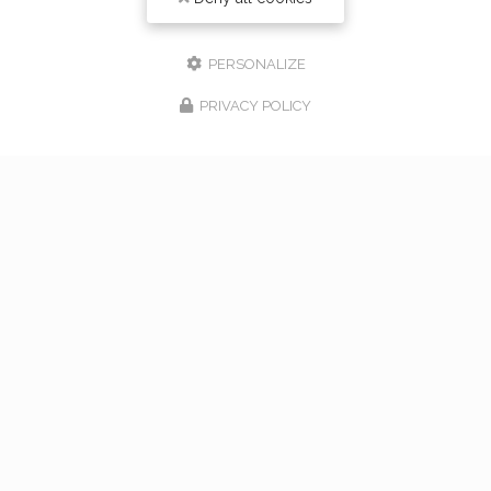
PERSONALIZE
PRIVACY POLICY
17/02/2026
bouquet de mariage à Vaugneray
Venez nous rencontrer pour l'organisation de votre
mariage à Vaugneray et dans l'ouest lyonnais... Vous