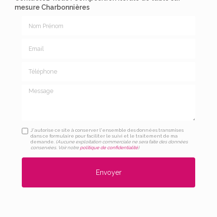
mesure Charbonnières
Nom Prénom
Email
Téléphone
Message
J'autorise ce site à conserver l'ensemble des données transmises
dans ce formulaire pour faciliter le suivi et le traitement de ma
demande.
(Aucune exploitation commerciale ne sera faite des données
conservées. Voir notre
politique de confidentialité
)