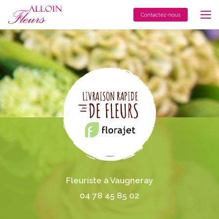
Aller
au
Contactez-nous
contenu
principal
Fleuriste à Vaugneray
04 78 45 85 02