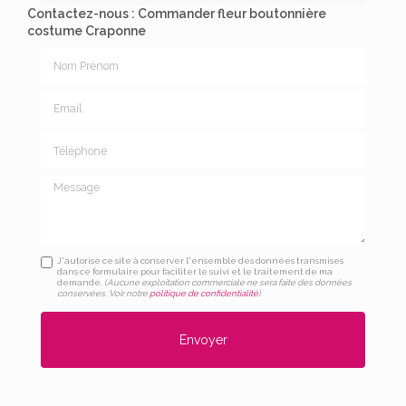
Contactez-nous : Commander fleur boutonnière
costume Craponne
Nom Prénom
Email
Téléphone
Message
J'autorise ce site à conserver l'ensemble des données transmises
dans ce formulaire pour faciliter le suivi et le traitement de ma
demande.
(Aucune exploitation commerciale ne sera faite des données
conservées. Voir notre
politique de confidentialité
)