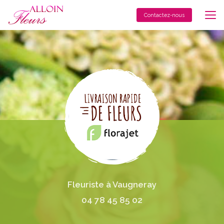
Aller
au
Contactez-nous
contenu
principal
Fleuriste à Vaugneray
04 78 45 85 02