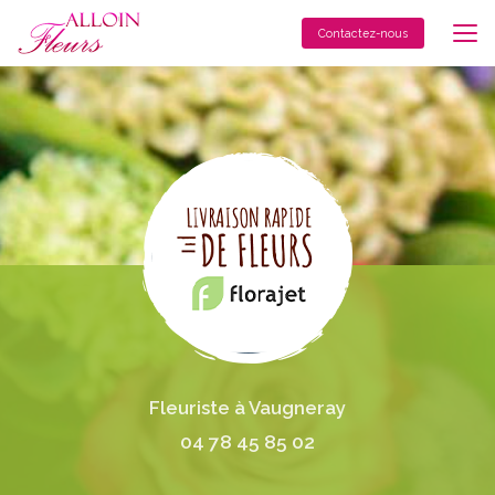
Aller
au
Contactez-nous
contenu
principal
Fleuriste à Vaugneray
04 78 45 85 02