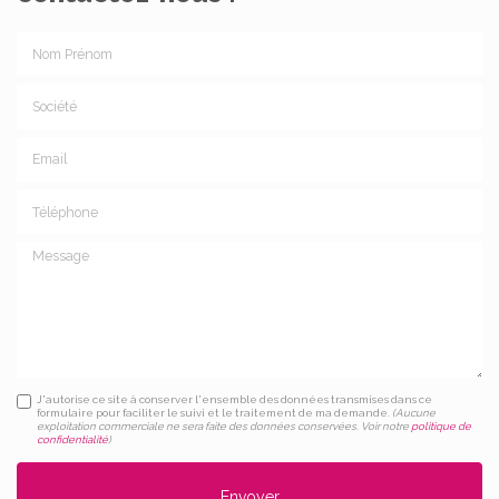
Nom Prénom
Société
Email
Téléphone
Message
J'autorise ce site à conserver l'ensemble des données transmises dans ce
formulaire pour faciliter le suivi et le traitement de ma demande.
(Aucune
exploitation commerciale ne sera faite des données conservées. Voir notre
politique de
confidentialité
)