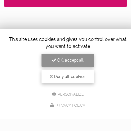
This site uses cookies and gives you control over what
Alloin Fleurs, Vaugneray
you want to activate
17 Place du Marché,
69670 Vaugneray
OK, accept all
Tel. 04 78 45 85 02
Deny all cookies
PERSONALIZE
PRIVACY POLICY