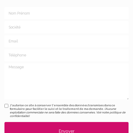
Nom Prénom
Société
Email
Téléphone
Message
J'autorise ce site à conserver l'ensemble des données transmises dans ce
formulaire pour faciliter le suivi et le traitement de ma demande.
(Aucune
exploitation commerciale ne sera faite des données conservées. Voir notre
politique de
confidentialité
)