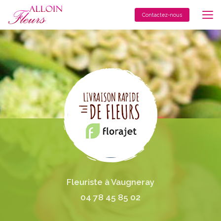
Aller
au
Contactez-nous
contenu
principal
Fleuriste à Vaugneray
04 78 45 85 02