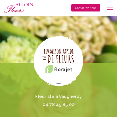
Aller
au
Contactez-nous
contenu
principal
Fleuriste à Vaugneray
04 78 45 85 02