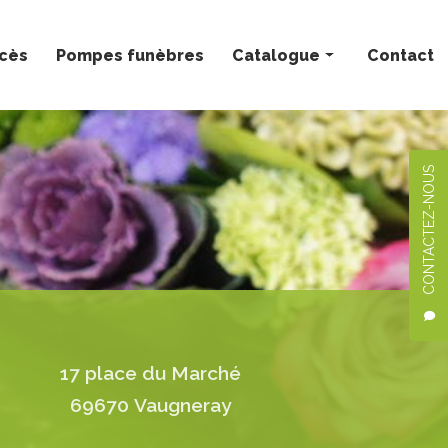
ccès
Pompes funèbres
Catalogue
Contact
Bouquets personnalisés
Compositions florales
CONTACTEZ-NOUS
Deuil
Mariage
Plantes
17 place du Marché
69670 Vaugneray