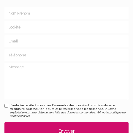
Nom Prénom
Société
Email
Téléphone
Message
J'autorise ce site à conserver l'ensemble des données transmises dans ce
formulaire pour faciliter le suivi et le traitement de ma demande.
(Aucune
exploitation commerciale ne sera faite des données conservées. Voir notre
politique de
confidentialité
)