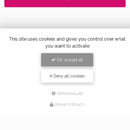
This site uses cookies and gives you control over what
Alloin Fleurs, Vaugneray
you want to activate
17 Place du Marché,
69670 Vaugneray
OK, accept all
Tel. 04 78 45 85 02
Deny all cookies
PERSONALIZE
PRIVACY POLICY