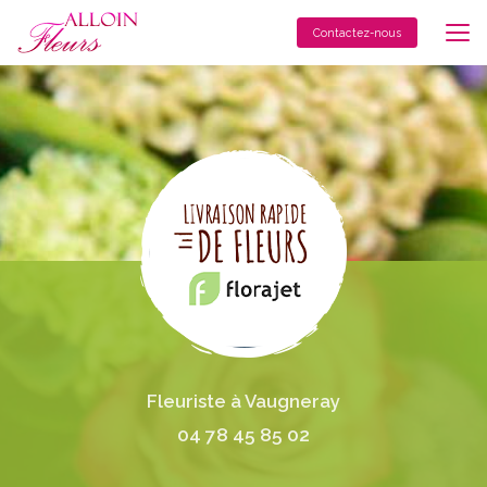
Aller
au
Contactez-nous
contenu
principal
Fleuriste à Vaugneray
04 78 45 85 02