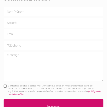
Nom Prénom
Société
Email
Téléphone
Message
J'autorise ce site à conserver l'ensemble des données transmises dans ce
formulaire pour faciliter le suivi et le traitement de ma demande.
(Aucune
exploitation commerciale ne sera faite des données conservées. Voir notre
politique de
confidentialité
)