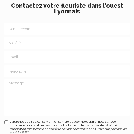
Contactez votre fleuriste dans l'ouest
Lyonnais
Nom Prénom
Société
Email
Téléphone
Message
J'autorise ce site à conserver l'ensemble des données transmises dans ce
formulaire pour faciliter le suivi et le traitement de ma demande.
(Aucune
exploitation commerciale ne sera faite des données conservées. Voir notre
politique de
confidentialité
)