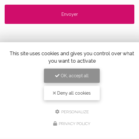
This site uses cookies and gives you control over what
you want to activate
Alloin Fleurs, Vaugneray
17 Place du Marché,
69670 Vaugneray
OK, accept all
Tel. 04 78 45 85 02
Deny all cookies
PERSONALIZE
PRIVACY POLICY