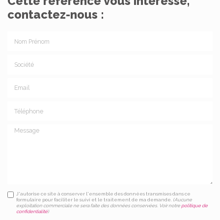
Cette référence vous intéresse,
contactez-nous :
Nom Prénom
Société
Email
Téléphone
Message
J'autorise ce site à conserver l'ensemble des données transmises dans ce
formulaire pour faciliter le suivi et le traitement de ma demande.
(Aucune
exploitation commerciale ne sera faite des données conservées. Voir notre
politique de
confidentialité
)