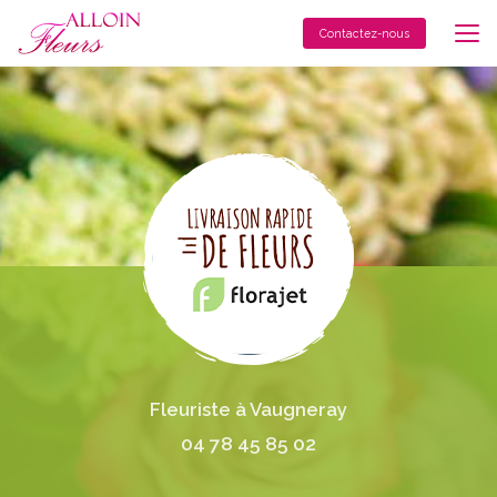
Aller
au
Contactez-nous
contenu
principal
Fleuriste à Vaugneray
04 78 45 85 02