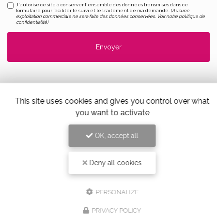
J'autorise ce site à conserver l'ensemble des données transmises dans ce
formulaire pour faciliter le suivi et le traitement de ma demande.
(Aucune
exploitation commerciale ne sera faite des données conservées. Voir notre
politique de
confidentialité
)
This site uses cookies and gives you control over what
you want to activate
Alloin Fleurs, Vaugneray
OK, accept all
17 Place du Marché,
69670 Vaugneray
Tel. 04 78 45 85 02
Deny all cookies
PERSONALIZE
PRIVACY POLICY