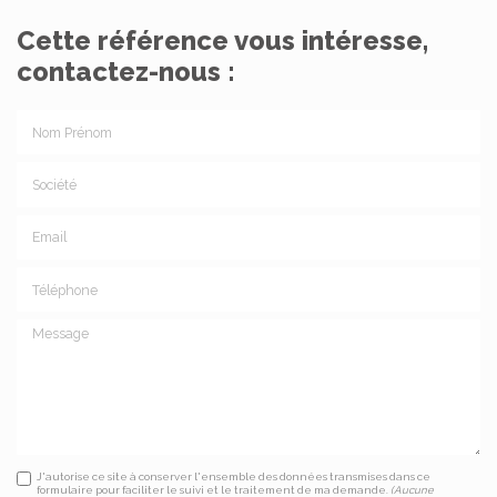
Cette référence vous intéresse,
contactez-nous :
Nom Prénom
Société
Email
Téléphone
Message
J'autorise ce site à conserver l'ensemble des données transmises dans ce
formulaire pour faciliter le suivi et le traitement de ma demande.
(Aucune