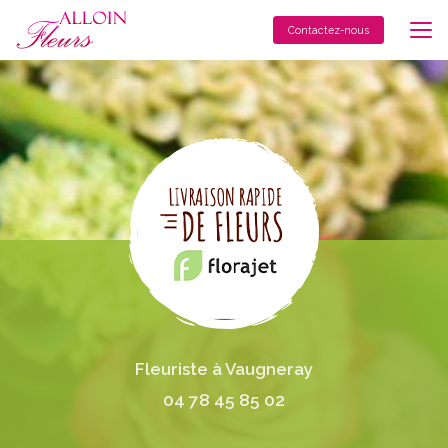
Aller
au
Contactez-nous
contenu
principal
Fleuriste à Vaugneray
04 78 45 85 02