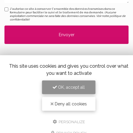
J'autorise ce site à conserver l'ensemble des données transmises dans ce
formulaire pour faciliter le suivi et le traitement de ma demande.
(Aucune
exploitation commerciale ne sera faite des données conservées. Voir notre
politique de
confidentialité
)
This site uses cookies and gives you control over what
you want to activate
Alloin Fleurs, Vaugneray
OK, accept all
17 Place du Marché,
69670 Vaugneray
Tel. 04 78 45 85 02
Deny all cookies
PERSONALIZE