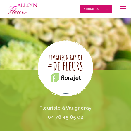
Aller
au
Contactez-nous
contenu
principal
Fleuriste à Vaugneray
04 78 45 85 02