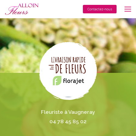
Aller
au
Contactez-nous
contenu
principal
Fleuriste à Vaugneray
04 78 45 85 02