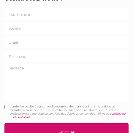
Nom Prénom
Société
Email
Téléphone
Message
J'autorise ce site à conserver l'ensemble des données transmises dans ce
formulaire pour faciliter le suivi et le traitement de ma demande.
(Aucune
exploitation commerciale ne sera faite des données conservées. Voir notre
politique de
confidentialité
)