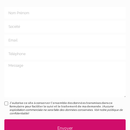
Nom Prénom
Société
Email
Téléphone
Message
J'autorise ce site à conserver l'ensemble des données transmises dans ce
formulaire pour faciliter le suivi et le traitement de ma demande.
(Aucune
exploitation commerciale ne sera faite des données conservées. Voir notre
politique de
confidentialité
)