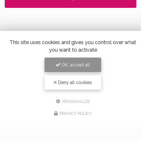
This site uses cookies and gives you control over what
Alloin Fleurs, Vaugneray
you want to activate
17 Place du Marché,
69670 Vaugneray
OK, accept all
Tel. 04 78 45 85 02
Deny all cookies
PERSONALIZE
PRIVACY POLICY