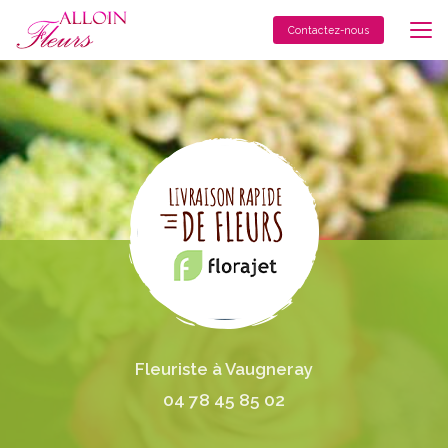
Aller
au
Contactez-nous
contenu
principal
Fleuriste à Vaugneray
04 78 45 85 02