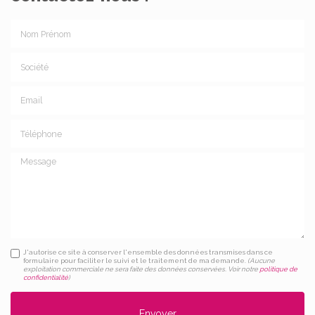
Nom Prénom
Société
Email
Téléphone
Message
J'autorise ce site à conserver l'ensemble des données transmises dans ce
formulaire pour faciliter le suivi et le traitement de ma demande.
(Aucune
exploitation commerciale ne sera faite des données conservées. Voir notre
politique de
confidentialité
)