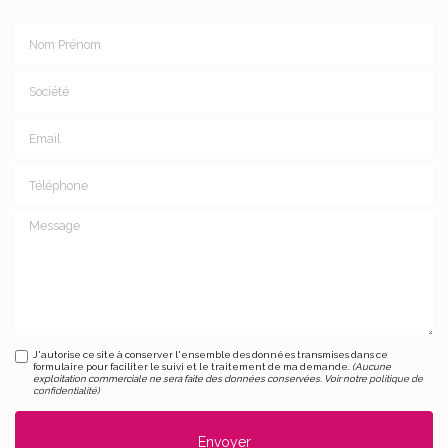
Nom Prénom
Société
Email
Téléphone
Message
J'autorise ce site à conserver l'ensemble des données transmises dans ce
formulaire pour faciliter le suivi et le traitement de ma demande.
(Aucune
exploitation commerciale ne sera faite des données conservées. Voir notre
politique de
confidentialité
)