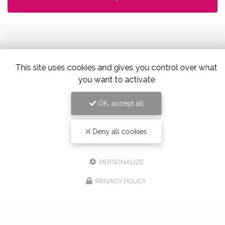
This site uses cookies and gives you control over what
Alloin Fleurs, Vaugneray
you want to activate
17 Place du Marché,
69670 Vaugneray
OK, accept all
Tel. 04 78 45 85 02
Deny all cookies
PERSONALIZE
PRIVACY POLICY