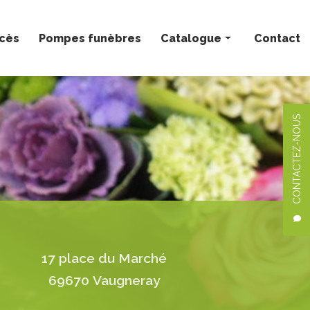
ccès
Pompes funèbres
Catalogue
Contact
Bouquets personnalisés
Compositions florales
CONTACTEZ-NOUS
Deuil
Mariage
Plantes
17 place du Marché
69670 Vaugneray