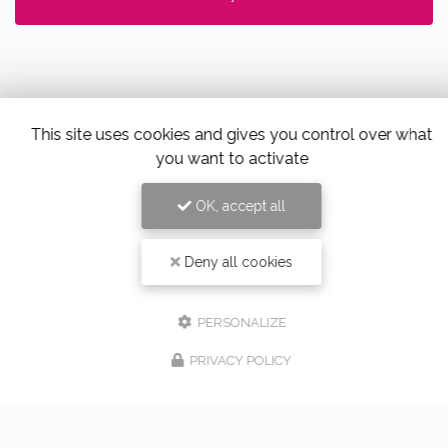
This site uses cookies and gives you control over what
Alloin Fleurs, Vaugneray
you want to activate
17 Place du Marché,
69670 Vaugneray
OK, accept all
Tel. 04 78 45 85 02
Deny all cookies
PERSONALIZE
PRIVACY POLICY