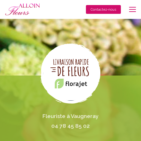
Aller
au
Contactez-nous
contenu
principal
Fleuriste à Vaugneray
04 78 45 85 02