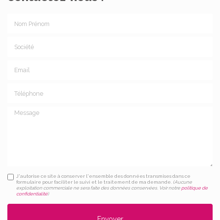
Nom Prénom
Société
Email
Téléphone
Message
J'autorise ce site à conserver l'ensemble des données transmises dans ce
formulaire pour faciliter le suivi et le traitement de ma demande.
(Aucune
exploitation commerciale ne sera faite des données conservées. Voir notre
politique de
confidentialité
)