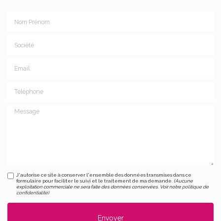
Nom Prénom
Société
Email
Téléphone
Message
J'autorise ce site à conserver l'ensemble des données transmises dans ce
formulaire pour faciliter le suivi et le traitement de ma demande.
(Aucune
exploitation commerciale ne sera faite des données conservées. Voir notre
politique de
confidentialité
)