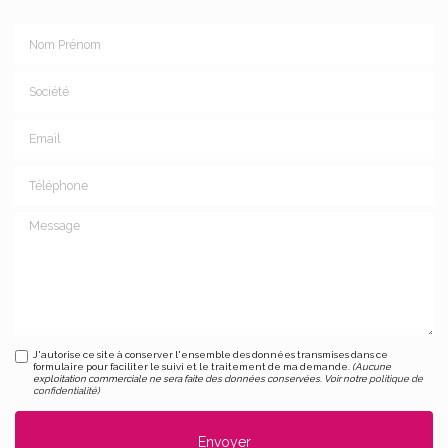
Nom Prénom
Société
Email
Téléphone
Message
J'autorise ce site à conserver l'ensemble des données transmises dans ce
formulaire pour faciliter le suivi et le traitement de ma demande.
(Aucune
exploitation commerciale ne sera faite des données conservées. Voir notre
politique de
confidentialité
)