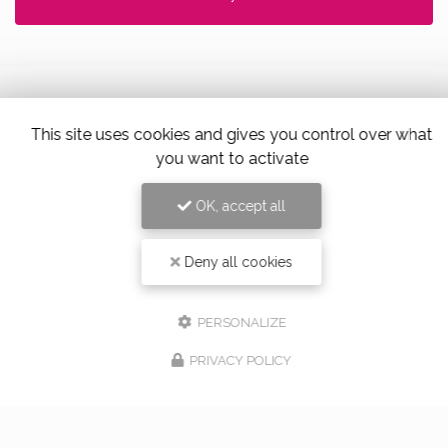
This site uses cookies and gives you control over what
Alloin Fleurs, Vaugneray
you want to activate
17 Place du Marché,
69670 Vaugneray
OK, accept all
Tel. 04 78 45 85 02
Deny all cookies
PERSONALIZE
PRIVACY POLICY