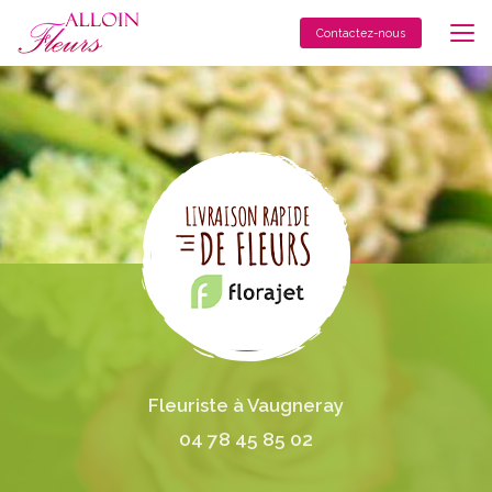
Aller
au
Contactez-nous
contenu
principal
Fleuriste à Vaugneray
04 78 45 85 02