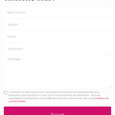
Nom Prénom
Société
Email
Téléphone
Message
J'autorise ce site à conserver l'ensemble des données transmises dans ce
formulaire pour faciliter le suivi et le traitement de ma demande.
(Aucune
exploitation commerciale ne sera faite des données conservées. Voir notre
politique de
confidentialité
)