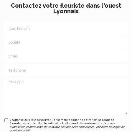
Contactez votre fleuriste dans l'ouest
Lyonnais
Nom Prénom
Société
Email
Téléphone
Message
J'autorise ce site à conserver l'ensemble des données transmises dans ce
formulaire pour faciliter le suivi et le traitement de ma demande.
(Aucune
exploitation commerciale ne sera faite des données conservées. Voir notre
politique de
confidentialité
)