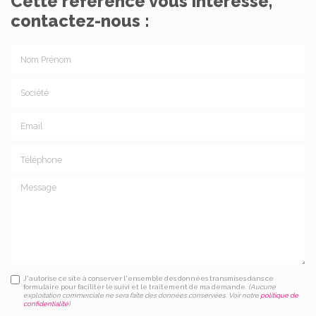
Cette référence vous intéresse,
contactez-nous :
Nom Prénom
Société
Email
Téléphone
Message
J'autorise ce site à conserver l'ensemble des données transmises dans ce
formulaire pour faciliter le suivi et le traitement de ma demande.
(Aucune
exploitation commerciale ne sera faite des données conservées. Voir notre
politique de
confidentialité
)