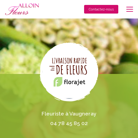
Aller
au
Contactez-nous
contenu
principal
Fleuriste à Vaugneray
04 78 45 85 02