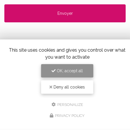
This site uses cookies and gives you control over what
you want to activate
Alloin Fleurs, Vaugneray
17 Place du Marché,
69670 Vaugneray
OK, accept all
Tel. 04 78 45 85 02
Deny all cookies
PERSONALIZE
PRIVACY POLICY