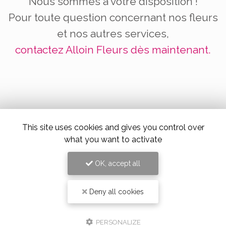
Nous sommes à votre disposition !
Pour toute question concernant nos fleurs
et nos autres services,
contactez Alloin Fleurs dès maintenant.
Contactez votre fleuriste dans l'ouest
Lyonnais
This site uses cookies and gives you control over
what you want to activate
Nom Prénom
OK, accept all
Société
Deny all cookies
Email
Téléphone
PERSONALIZE