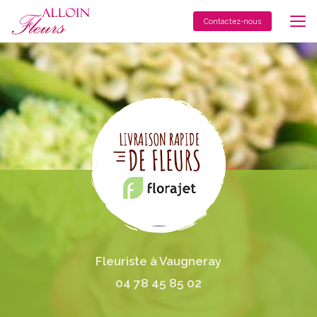
Aller
au
Contactez-nous
contenu
principal
Fleuriste à Vaugneray
04 78 45 85 02