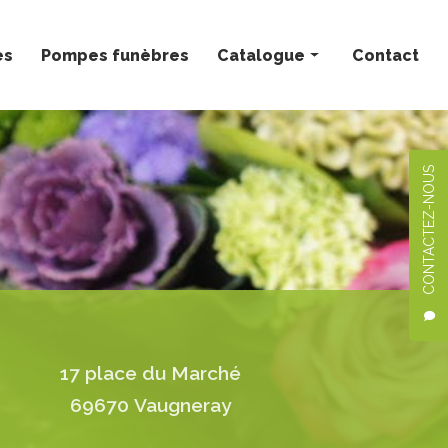
ès
Pompes funèbres
Catalogue
Contact
Bouquets personnalisés
Compositions florales
CONTACTEZ-NOUS
Deuil
Mariage
Plantes
17 place du Marché
69670 Vaugneray