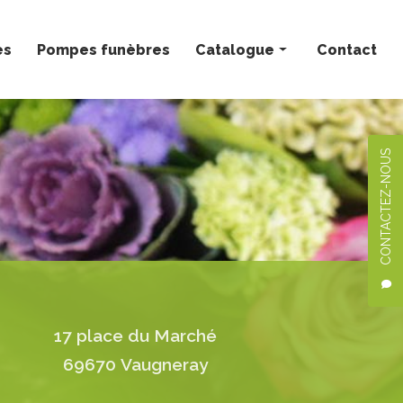
ès
Pompes funèbres
Catalogue
Contact
Bouquets personnalisés
Compositions florales
CONTACTEZ-NOUS
Deuil
Mariage
Plantes
17 place du Marché
69670 Vaugneray