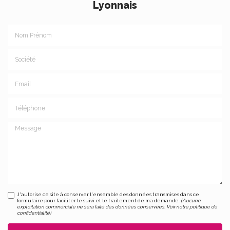
Lyonnais
Nom Prénom
Société
Email
Téléphone
Message
J'autorise ce site à conserver l'ensemble des données transmises dans ce
formulaire pour faciliter le suivi et le traitement de ma demande.
(Aucune
exploitation commerciale ne sera faite des données conservées. Voir notre
politique de
confidentialité
)