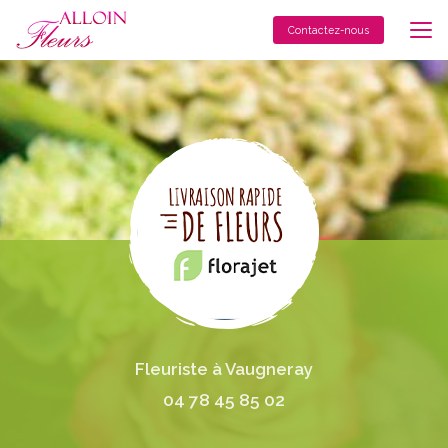
Aller
au
Contactez-nous
contenu
principal
Fleuriste à Vaugneray
04 78 45 85 02