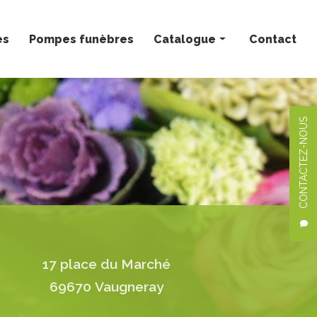
ès
Pompes funèbres
Catalogue
Contact
Bouquets personnalisés
Compositions florales
CONTACTEZ-NOUS
Deuil
Mariage
Plantes
17 place du Marché
69670 Vaugneray