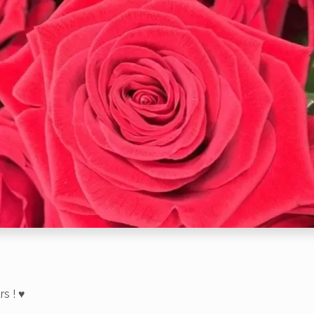
rs ! ♥