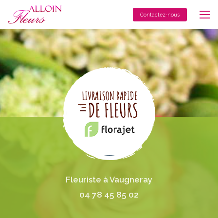
Aller
au
Contactez-nous
contenu
principal
Fleuriste à Vaugneray
04 78 45 85 02