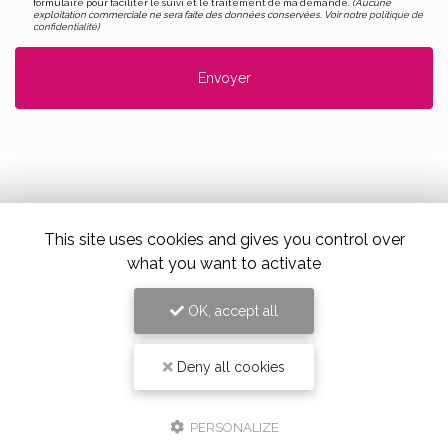
formulaire pour faciliter le suivi et le traitement de ma demande.
(Aucune
exploitation commerciale ne sera faite des données conservées. Voir notre
politique de
confidentialité
)
Alloin Fleurs, Vaugneray
This site uses cookies and gives you control over
what you want to activate
17 Place du Marché,
69670 Vaugneray
Tel. 04 78 45 85 02
OK, accept all
Deny all cookies
PERSONALIZE