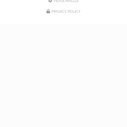
PERSONALIZE
Alloin Fleurs, Vaugneray
PRIVACY POLICY
17 Place du Marché,
69670 Vaugneray
Tel. 04 78 45 85 02