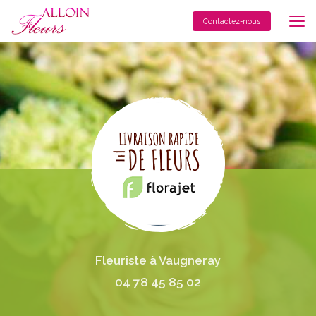
Aller
au
Contactez-nous
contenu
principal
Fleuriste à Vaugneray
04 78 45 85 02