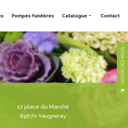
ès
Pompes funèbres
Catalogue
Contact
Bouquets personnalisés
Compositions florales
CONTACTEZ-NOUS
Deuil
Mariage
Plantes
17 place du Marché
69670 Vaugneray