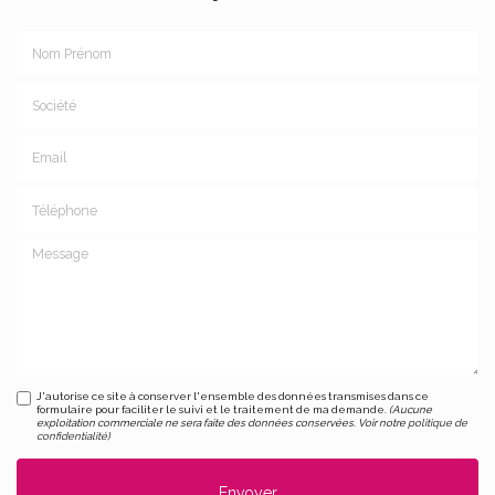
Nom Prénom
Société
Email
Téléphone
Message
J'autorise ce site à conserver l'ensemble des données transmises dans ce
formulaire pour faciliter le suivi et le traitement de ma demande.
(Aucune
exploitation commerciale ne sera faite des données conservées. Voir notre
politique de
confidentialité
)