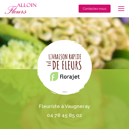
Aller
au
Contactez-nous
contenu
principal
Fleuriste à Vaugneray
04 78 45 85 02