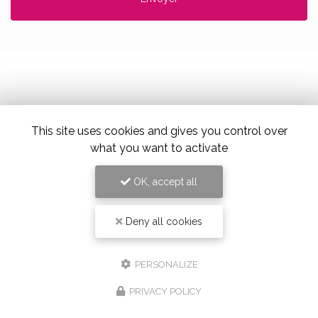
Alloin Fleurs, Vaugneray
This site uses cookies and gives you control over
17 Place du Marché,
69670 Vaugneray
what you want to activate
Tel. 04 78 45 85 02
OK, accept all
Deny all cookies
PERSONALIZE
PRIVACY POLICY