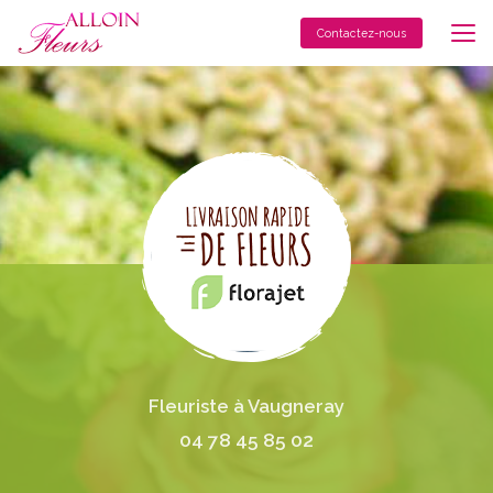
Aller
au
Contactez-nous
contenu
principal
Fleuriste à Vaugneray
04 78 45 85 02