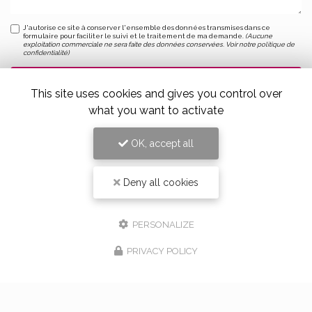
J'autorise ce site à conserver l'ensemble des données transmises dans ce
formulaire pour faciliter le suivi et le traitement de ma demande.
(Aucune
exploitation commerciale ne sera faite des données conservées. Voir notre
politique de
confidentialité
)
This site uses cookies and gives you control over
what you want to activate
OK, accept all
Deny all cookies
Alloin Fleurs, Vaugneray
17 Place du Marché,
69670 Vaugneray
PERSONALIZE
Tel. 04 78 45 85 02
PRIVACY POLICY