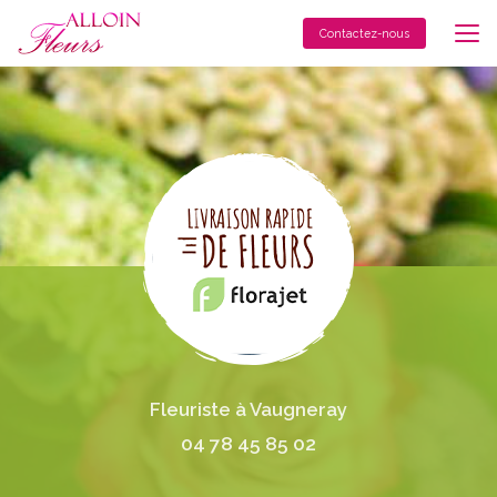
Aller
au
Contactez-nous
contenu
principal
Fleuriste à Vaugneray
04 78 45 85 02