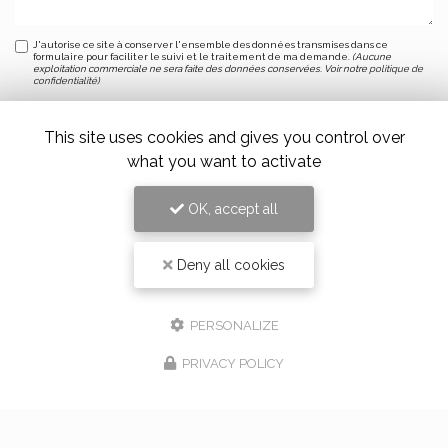
J'autorise ce site à conserver l'ensemble des données transmises dans ce
formulaire pour faciliter le suivi et le traitement de ma demande.
(Aucune
exploitation commerciale ne sera faite des données conservées. Voir notre
politique de
confidentialité
)
This site uses cookies and gives you control over
what you want to activate
OK, accept all
Deny all cookies
Alloin Fleurs, Vaugneray
17 Place du Marché,
69670 Vaugneray
PERSONALIZE
Tel. 04 78 45 85 02
PRIVACY POLICY