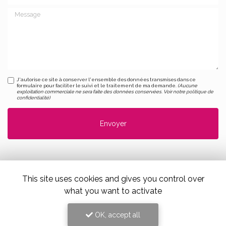
Message
J'autorise ce site à conserver l'ensemble des données transmises dans ce
formulaire pour faciliter le suivi et le traitement de ma demande.
(Aucune
exploitation commerciale ne sera faite des données conservées. Voir notre
politique de
confidentialité
)
This site uses cookies and gives you control over
what you want to activate
Alloin Fleurs, Vaugneray
OK, accept all
17 Place du Marché,
69670 Vaugneray