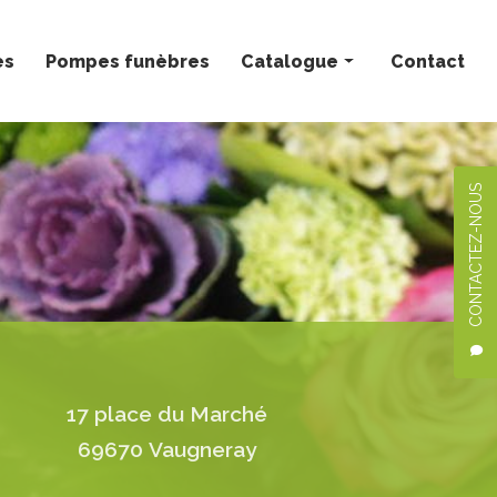
ès
Pompes funèbres
Catalogue
Contact
Bouquets personnalisés
Compositions florales
CONTACTEZ-NOUS
Deuil
Mariage
Plantes
17 place du Marché
69670 Vaugneray