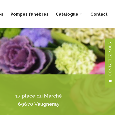
ès
Pompes funèbres
Catalogue
Contact
Bouquets personnalisés
Compositions florales
CONTACTEZ-NOUS
Deuil
Mariage
Plantes
17 place du Marché
69670 Vaugneray