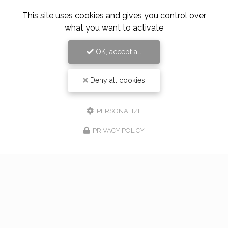
This site uses cookies and gives you control over
what you want to activate
OK, accept all
Alloin Fleurs, Vaugneray
Deny all cookies
17 Place du Marché,
69670 Vaugneray
Tel. 04 78 45 85 02
PERSONALIZE
PRIVACY POLICY