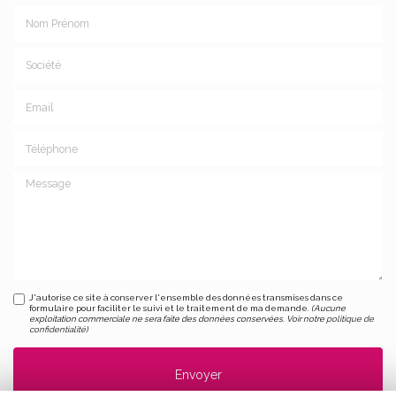
Nom Prénom
Société
Email
Téléphone
Message
J'autorise ce site à conserver l'ensemble des données transmises dans ce
formulaire pour faciliter le suivi et le traitement de ma demande.
(Aucune
exploitation commerciale ne sera faite des données conservées. Voir notre
politique de
confidentialité
)