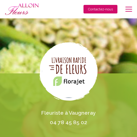
Aller
au
Contactez-nous
contenu
principal
Fleuriste à Vaugneray
04 78 45 85 02