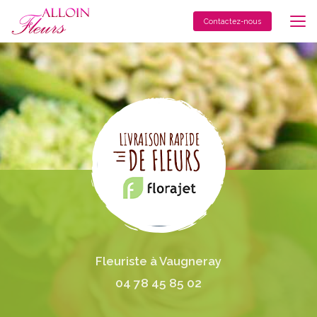
Aller
au
Contactez-nous
contenu
principal
Fleuriste à Vaugneray
04 78 45 85 02