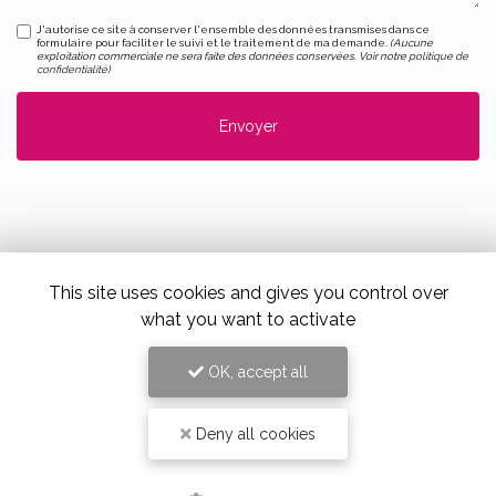
J'autorise ce site à conserver l'ensemble des données transmises dans ce
formulaire pour faciliter le suivi et le traitement de ma demande.
(Aucune
exploitation commerciale ne sera faite des données conservées. Voir notre
politique de
confidentialité
)
This site uses cookies and gives you control over
Alloin Fleurs, Vaugneray
what you want to activate
17 Place du Marché,
69670 Vaugneray
OK, accept all
Tel. 04 78 45 85 02
Deny all cookies