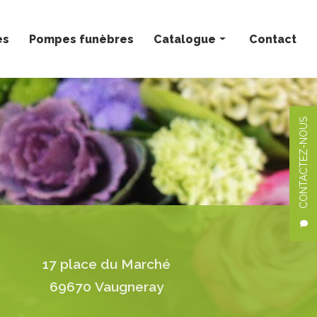
ès
Pompes funèbres
Catalogue
Contact
Bouquets personnalisés
Compositions florales
CONTACTEZ-NOUS
Deuil
Mariage
Plantes
17 place du Marché
69670 Vaugneray