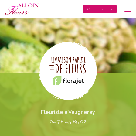
Aller
au
Contactez-nous
contenu
principal
Fleuriste à Vaugneray
04 78 45 85 02