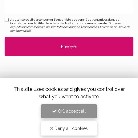
J'autorise ce site à conserver l'ensemble des données transmises dans ce
formulaire pour faciliter le suivi et le traitement de ma demande.
(Aucune
exploitation commerciale ne sera faite des données conservées. Voir notre
politique de
confidentialité
)
This site uses cookies and gives you control over
Alloin Fleurs, Vaugneray
what you want to activate
17 Place du Marché,
69670 Vaugneray
OK, accept all
Tel. 04 78 45 85 02
Deny all cookies