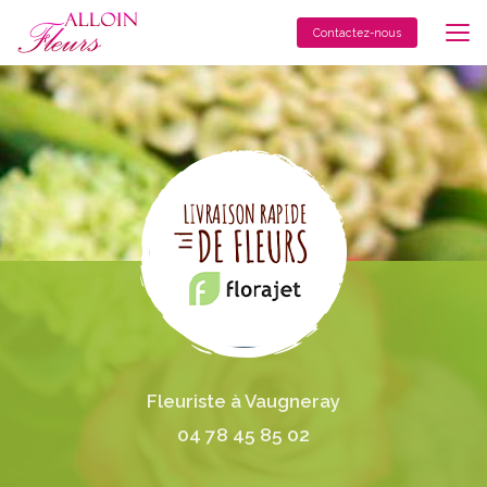
Aller
au
Contactez-nous
contenu
principal
Fleuriste à Vaugneray
04 78 45 85 02