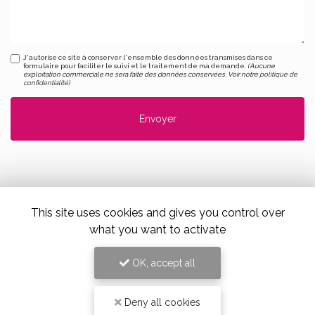
J'autorise ce site à conserver l'ensemble des données transmises dans ce
formulaire pour faciliter le suivi et le traitement de ma demande.
(Aucune
exploitation commerciale ne sera faite des données conservées. Voir notre
politique de
confidentialité
)
This site uses cookies and gives you control over
Alloin Fleurs, Vaugneray
what you want to activate
17 Place du Marché,
69670 Vaugneray
OK, accept all
Tel. 04 78 45 85 02
Deny all cookies