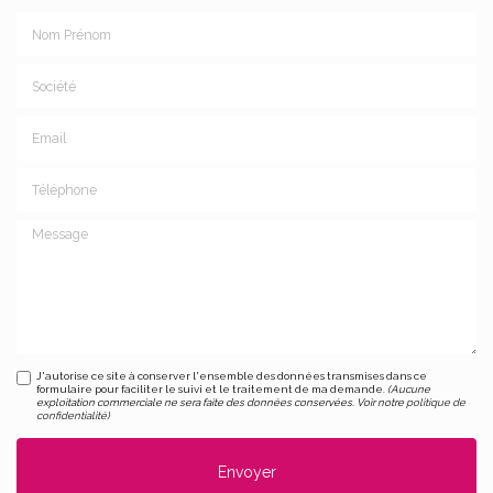
Nom Prénom
Société
Email
Téléphone
Message
J'autorise ce site à conserver l'ensemble des données transmises dans ce
formulaire pour faciliter le suivi et le traitement de ma demande.
(Aucune
exploitation commerciale ne sera faite des données conservées. Voir notre
politique de
confidentialité
)