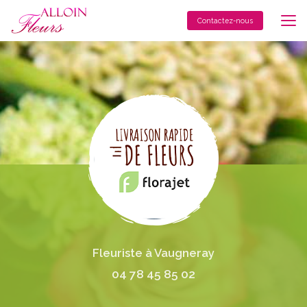
Aller
au
Contactez-nous
contenu
principal
Fleuriste à Vaugneray
04 78 45 85 02