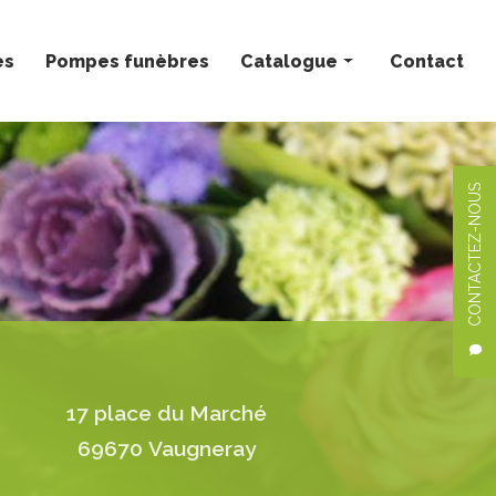
ès
Pompes funèbres
Catalogue
Contact
Bouquets personnalisés
Compositions florales
CONTACTEZ-NOUS
Deuil
Mariage
Plantes
17 place du Marché
69670 Vaugneray