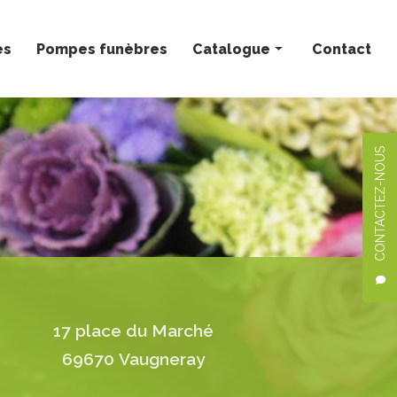
ès
Pompes funèbres
Catalogue
Contact
Bouquets personnalisés
Compositions florales
CONTACTEZ-NOUS
Deuil
Mariage
Plantes
17 place du Marché
69670 Vaugneray